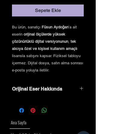
Sepete Ekle
Bu ürün, sanatçı
Füsun Aydoğan
’a ait
eserin
orijinal ölçülerde yüksek
çözünürlüklü dijital versiyonunun
,
tek
alıcıya özel ve kişisel kullanım amaçlı
lisansla satışını kapsar. Fiziksel tabloyu
içermez. Dijital dosya, satın alma sonrası
e-posta yoluyla iletilir.
Orijinal Eser Hakkında
Bu eserin tek ve özgün fiziksel orijinali
F Sanat Galeri’de sergilenmektedir.
Fiyat bilgisi ve detaylar için bizimle
iletişime geçebilirsiniz.
Ana Sayfa