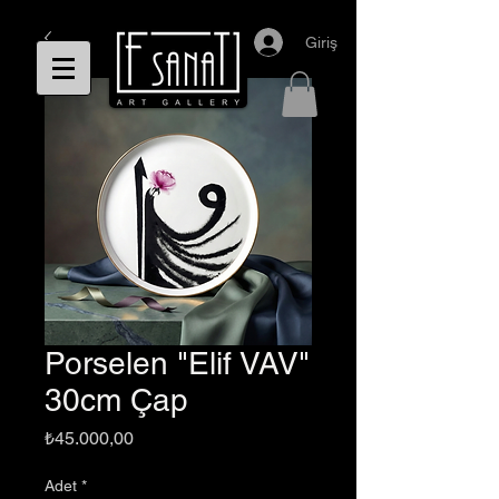
Giriş
Porselen "Elif VAV"
30cm Çap
Fiyat
₺45.000,00
Adet
*