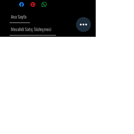
Ana Sayfa
Mesafeli Satış Sözleşmesi
Teslimat, İptal ve İade Politikası
Gizlilik Politikası
İletişim