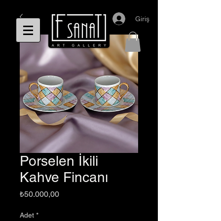
Giriş
Porselen İkili
Kahve Fincanı
Fiyat
₺50.000,00
Adet
*