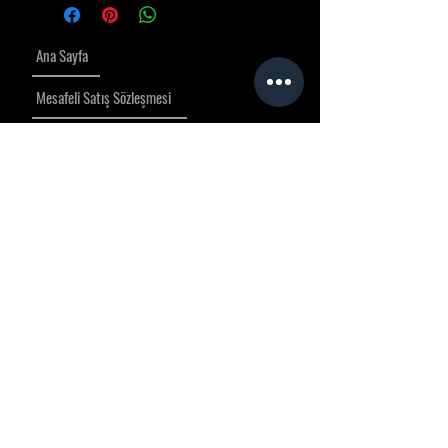
Ana Sayfa
Mesafeli Satış Sözleşmesi
Teslimat, İptal ve İade Politikası
Gizlilik Politikası
İletişim