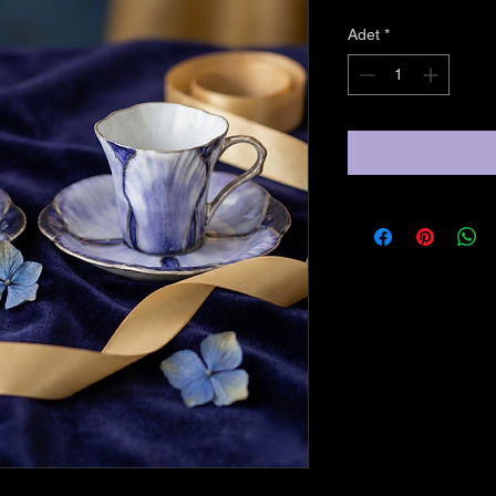
Adet
*