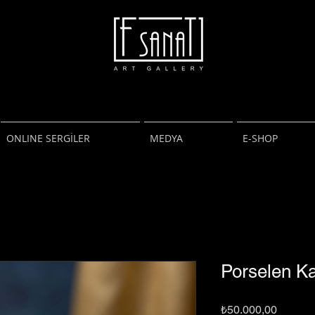
F Sanat Galeri
Art Gallery
Resim Heykel
Fotoğraf
ONLINE SERGİLER
MEDYA
E-SHOP
Porselen Ka
Fiyat
₺50.000,00