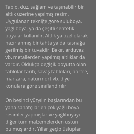
Tablo, düz, sağlam ve taşınabilir bir 
altlık üzerine yapılmış resim. 
Uygulanan tekniğe göre suluboya, 
yağlıboya, ya da çeşitli sentetik 
boyalar kullanılır. Altlık ya özel olarak 
hazırlanmış bir tahta ya da kasnağa 
gerilmiş bir tuvaldir. Bakır, arduvaz 
vb. metallerden yapılmış altlıklar da 
vardır. Oldukça değişik boyutta olan 
tablolar tarih, savaş tabloları, portre, 
manzara, natürmort vb. diye 
konulara göre sınıflandırılır.
On beşinci yüzyılın başlarından bu 
yana sanatçılar en çok yağlı boya 
resimler yapmışlar ve yağlıboyayı 
diğer tüm malzemelerden üstün 
bulmuşlardır. Yıllar geçip üsluplar 