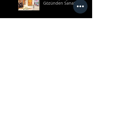
Gözünden Sanat
Porselenler
Resimler Hakkında
Porselen Hakkında
Search By Tags
Henüz etiket yok.
Follow Us