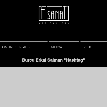
F Sanat Galeri
Art Gallery
Resim Heykel
Fotoğraf
ONLINE SERGİLER
MEDYA
E-SHOP
Burcu Erkal Salman "Hashtag"