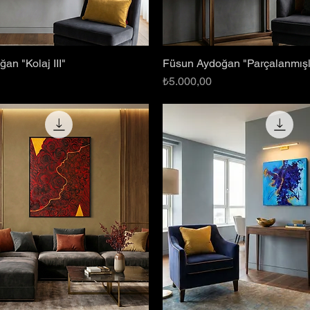
an "Kolaj III"
Füsun Aydoğan "Parçalanmışl
Hızlı Bakış
Hızlı Bakış
Fiyat
₺5.000,00