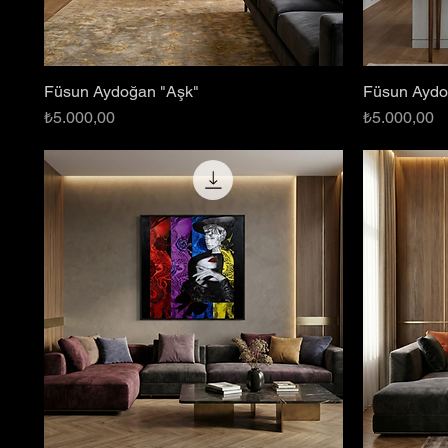
Füsun Aydoğan "Aşk"
Füsun Aydoğ
Hızlı Bakış
Fiyat
Fiyat
₺5.000,00
₺5.000,00