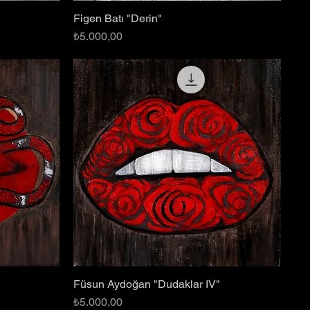
Figen Batı "Derin"
Hızlı Bakış
Fiyat
₺5.000,00
Füsun Aydoğan "Dudaklar IV"
Hızlı Bakış
Fiyat
₺5.000,00