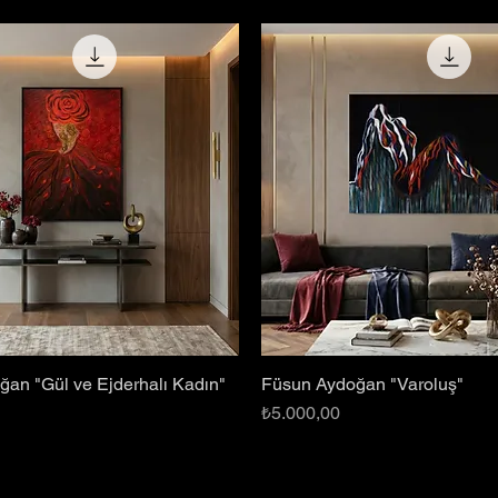
an "Gül ve Ejderhalı Kadın"
Füsun Aydoğan "Varoluş"
Hızlı Bakış
Hızlı Bakış
Fiyat
₺5.000,00