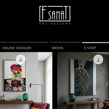
F Sanat Galeri
Art Gallery
Resim Heykel
Fotoğraf
ONLINE SERGİLER
MEDYA
E-SHOP