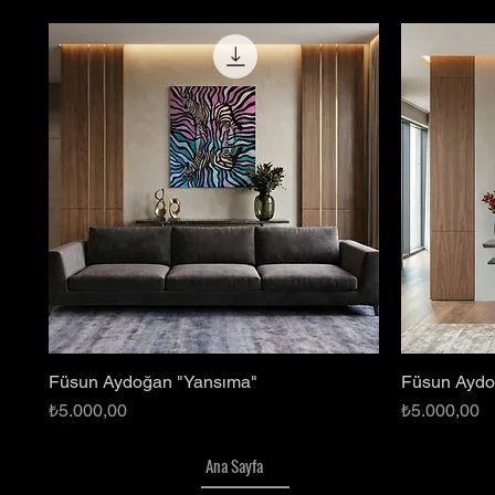
Füsun Aydoğan "Yansıma"
Füsun Aydoğ
Hızlı Bakış
Fiyat
Fiyat
₺5.000,00
₺5.000,00
Ana Sayfa