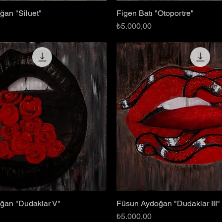
an "Siluet"
Figen Batı "Otoportre"
Hızlı Bakış
Hızlı Bakış
Fiyat
₺5.000,00
ğan "Dudaklar V"
Füsun Aydoğan "Dudaklar III"
Hızlı Bakış
Hızlı Bakış
Fiyat
₺5.000,00