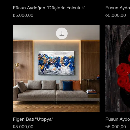
Füsun Aydoğan "Düşlerle Yolculuk"
Füsun Aydoğ
Hızlı Bakış
Fiyat
Fiyat
₺5.000,00
₺5.000,00
Figen Batı "Ütopya"
Füsun Aydo
Hızlı Bakış
Fiyat
Fiyat
₺5.000,00
₺5.000,00