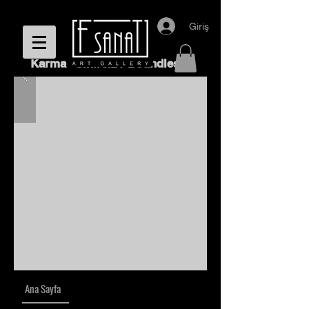
Giriş
Karma "Sınırsız / Boundless"
Ana Sayfa