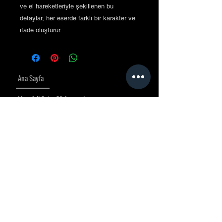
ve el hareketleriyle şekillenen bu
detaylar, her eserde farklı bir karakter ve
ifade oluşturur.
Ana Sayfa
Mesafeli Satış Sözleşmesi
Teslimat, İptal ve İade Politikası
Gizlilik Politikası
İletişim