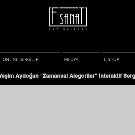
F Sanat Galeri
Art Gallery
Resim Heykel
Fotoğraf
ONLINE SERGİLER
MEDYA
E-SHOP
Yeşim Aydoğan "Zamansal Alegoriler" İnteraktif Serg